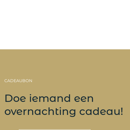
CADEAUBON
Doe iemand een
overnachting cadeau!